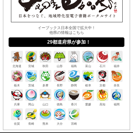
イーブックス日本全国で拡大中！
他県の情報はこちら
29都道府県が参加！
北海
道
宮城
秋田
山形
福島
富山
石川
福井
栃木
茨城
多摩
長野
静岡
岐阜
京都
奈良
兵庫
岡山
山口
徳島
香川
愛媛
高知
福岡
佐賀
長崎
熊本
大分
宮崎