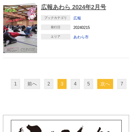
広報あわら 2024年2月号
ブックカテゴリ
広報
発行日
20240215
エリア
あわら市
1
前へ
2
3
4
5
次へ
7