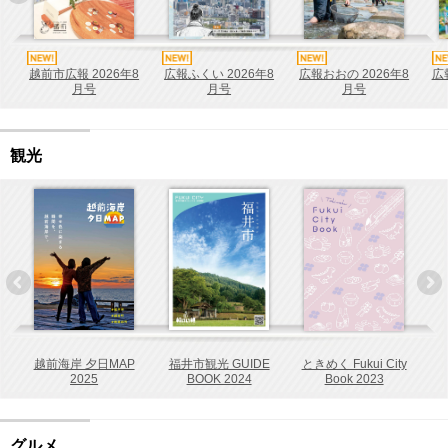
越前市広報 2026年8
広報ふくい 2026年8
広報おおの 2026年8
広
月号
月号
月号
観光
越前海岸 夕日MAP
福井市観光 GUIDE
ときめく Fukui City
2025
BOOK 2024
Book 2023
グルメ