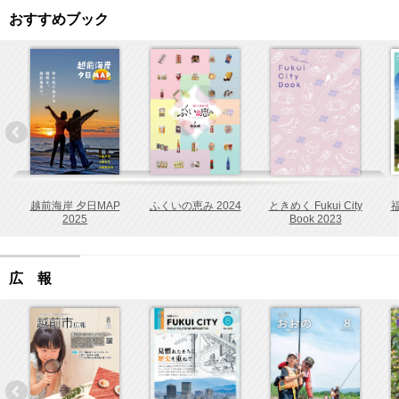
おすすめブック
越前海岸 夕日MAP
ふくいの恵み 2024
ときめく Fukui City
福
2025
Book 2023
広 報