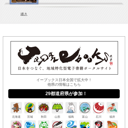
繙き
イーブックス日本全国で拡大中！
他県の情報はこちら
29都道府県が参加！
北海
道
宮城
秋田
山形
福島
富山
石川
福井