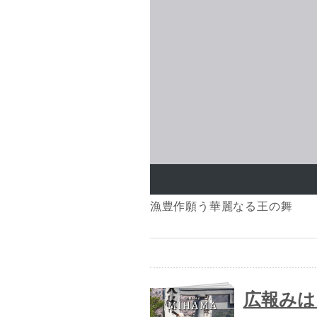
漁豊作願う華麗なる王の舞
広報みは