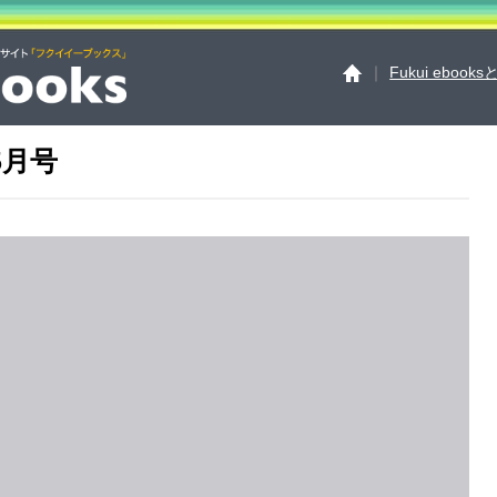
｜
Fukui ebook
5月号
Fukui ebooksとは
運
サイトマップ
お問い
個人情報保護方針
セ