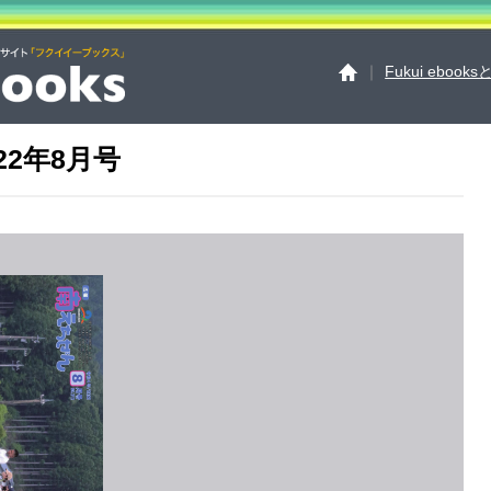
｜
Fukui ebook
22年8月号
Fukui ebooksとは
運
サイトマップ
お問い
個人情報保護方針
セ