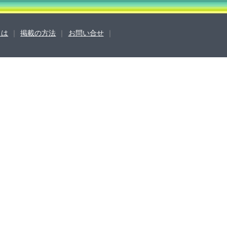
sとは
｜
掲載の方法
｜
お問い合せ
｜
営会社
ご利用ガイド
よくある質問
合せ
掲載の方法
掲載規約
キュリティポリシー
動作環境