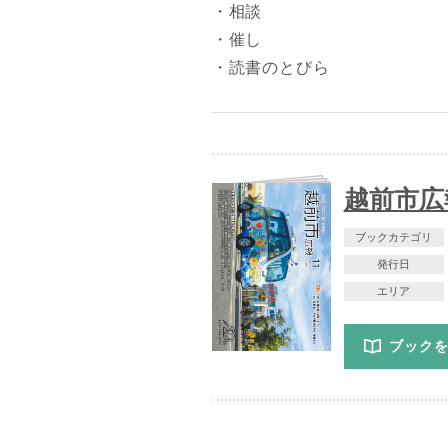
・相談
・催し
・読書のとびら
越前市広報
ブックカテゴリ
発行日
エリア
ブック