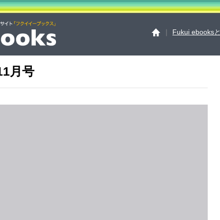
｜
Fukui ebook
11月号
Fukui ebooksとは
運
サイトマップ
お問い
個人情報保護方針
セ