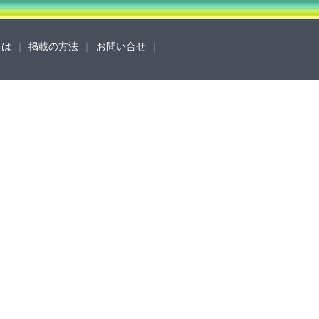
sとは
｜
掲載の方法
｜
お問い合せ
｜
営会社
ご利用ガイド
よくある質問
合せ
掲載の方法
掲載規約
キュリティポリシー
動作環境