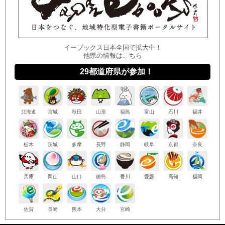
イーブックス日本全国で拡大中！
他県の情報はこちら
29都道府県が参加！
北海
道
宮城
秋田
山形
福島
富山
石川
福井
栃木
茨城
多摩
長野
静岡
岐阜
京都
奈良
兵庫
岡山
山口
徳島
香川
愛媛
高知
福岡
佐賀
長崎
熊本
大分
宮崎