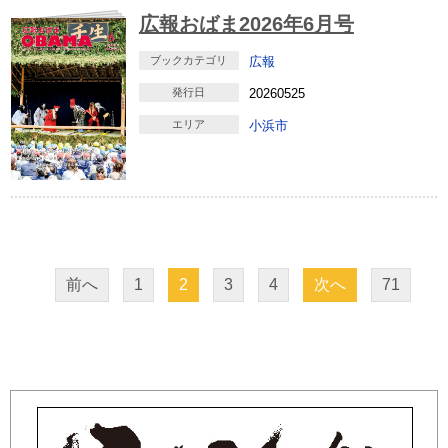
広報おばま2026年6月号
ブックカテゴリ
広報
発行日
20260525
エリア
小浜市
前へ
1
2
3
4
次へ
71