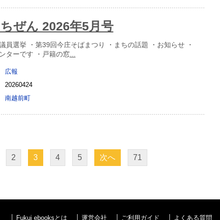
ちぜん 2026年5月号
議員選挙 ・第39回今庄そばまつり ・まちの話題 ・お知らせ ・
ンターです ・戸籍の窓
...
広報
20260424
南越前町
2
3
4
5
次へ
71
Fukui ebooksとは
運営会社
ご利用ガイド
よくある質問