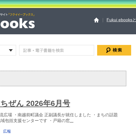
｜
Fukui ebook
Fukui ebooksとは
運
サイトマップ
お問い
個人情報保護方針
セ
ちぜん 2026年6月号
流広場 ・南越前町議会 正副議長が就任しました ・まちの話題
地域包括支援センターです ・戸籍の窓
...
広報