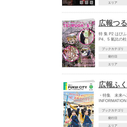
エリア
広報つる
特 集 P2 は
P4、5 氣比の
ブックカテゴリ
発行日
エリア
広報ふくい
・特集 未来へ
INFORMATI
ブックカテゴリ
発行日
エリア