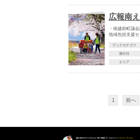
広報南え
・南越前町議会
地域包括支援セ
ブックカテゴリ
発行日
エリア
1
前へ