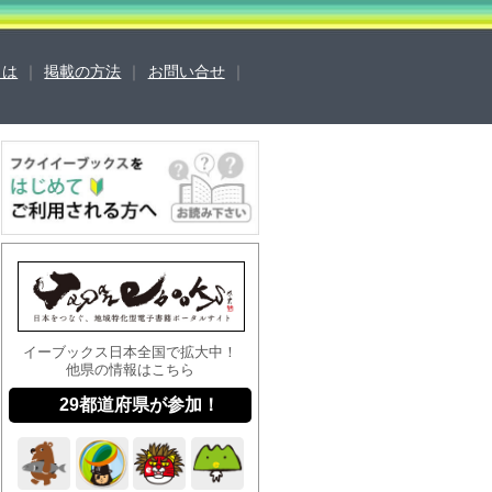
sとは
｜
掲載の方法
｜
お問い合せ
｜
営会社
ご利用ガイド
よくある質問
合せ
掲載の方法
掲載規約
キュリティポリシー
動作環境
イーブックス日本全国で拡大中！
他県の情報はこちら
29都道府県が参加！