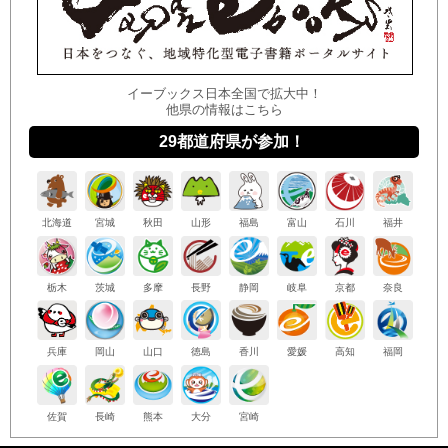
イーブックス日本全国で拡大中！
他県の情報はこちら
29都道府県が参加！
北海
道
宮城
秋田
山形
福島
富山
石川
福井
栃木
茨城
多摩
長野
静岡
岐阜
京都
奈良
兵庫
岡山
山口
徳島
香川
愛媛
高知
福岡
佐賀
長崎
熊本
大分
宮崎