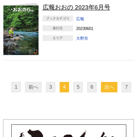
広報おおの 2023年6月号
ブックカテゴリ
広報
発行日
20230601
エリア
大野市
1
前へ
3
4
5
6
次へ
7