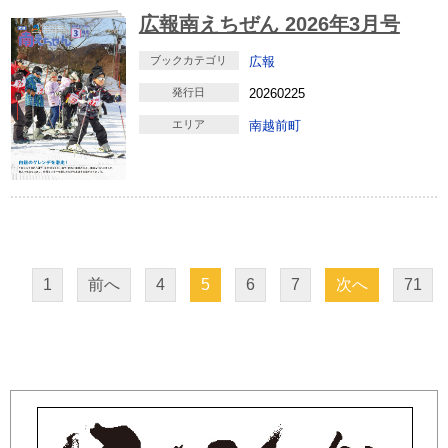
広報南えちぜん 2026年3月号
ブックカテゴリ
広報
発行日
20260225
エリア
南越前町
1
前へ
4
5
6
7
次へ
71