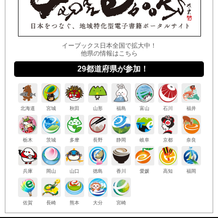
イーブックス日本全国で拡大中！
他県の情報はこちら
29都道府県が参加！
北海
道
宮城
秋田
山形
福島
富山
石川
福井
栃木
茨城
多摩
長野
静岡
岐阜
京都
奈良
兵庫
岡山
山口
徳島
香川
愛媛
高知
福岡
佐賀
長崎
熊本
大分
宮崎