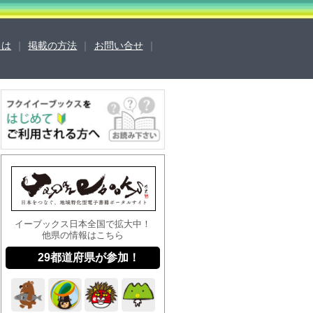
sとは
｜
掲載の方法
｜
お問い合せ
｜
営会社
ご利用ガイド
よくある質問
合せ
掲載の方法
掲載規約
キュリティポリシー
動作環境
イーブックス日本全国で拡大中！
他県の情報はこちら
29都道府県が参加！