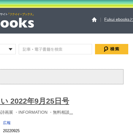
｜
Fukui ebook
Fukui ebooksとは
運
サイトマップ
お問い
個人情報保護方針
セ
 2022年9月25日号
画展 ・INFORMATION ・無料相談
...
広報
20220925