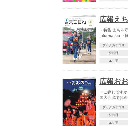
広報えち
・特集 まちを守
Informati
ブックカテゴリ
発行日
エリア
広報おおの
・ご存じですか
国大会出場おめ
ブックカテゴリ
発行日
エリア