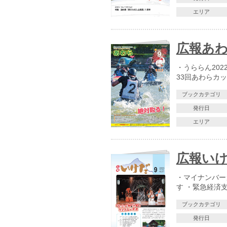
エリア
広報あわら
・うららん20
33回あわらカ
ブックカテゴリ
発行日
エリア
広報いけだ
・マイナンバー
す ・緊急経済
ブックカテゴリ
発行日