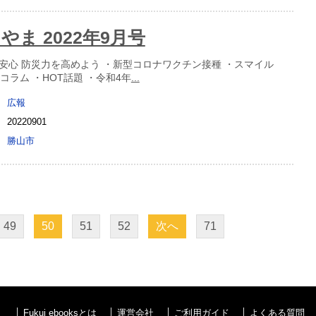
やま 2022年9月号
安心 防災力を高めよう ・新型コロナワクチン接種 ・スマイル
CHOコラム ・HOT話題 ・令和4年
...
広報
20220901
勝山市
49
50
51
52
次へ
71
Fukui ebooksとは
運営会社
ご利用ガイド
よくある質問