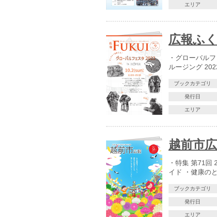
エリア
広報ふくい
・グローバルフェス
ルージング 202
ブックカテゴリ
発行日
エリア
越前市広報
・特集 第71回
イド ・健康の
ブックカテゴリ
発行日
エリア