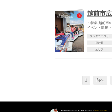
越前市広報
・特集 越前市
イベント情報 
ブックカテゴリ
発行日
エリア
1
前へ