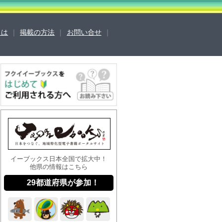
sとは
｜
掲載の方法
｜
お問い合せ
｜
営会社
ご利用ガイド
よくある質問
合せ
掲載の方法
掲載規約
キュリティポリシー
動作環境
イーブックス日本全国で拡大中！
他県の情報はこちら
29都道府県が参加！