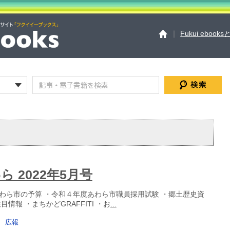
｜
Fukui ebook
Fukui ebooksとは
運
サイトマップ
お問い
個人情報保護方針
セ
 2022年5月号
わら市の予算 ・令和４年度あわら市職員採用試験 ・郷土歴史資
目情報 ・まちかどGRAFFITI ・お
...
広報