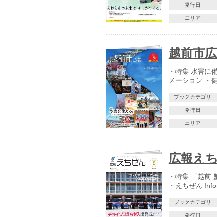
発行日
エリア
越前市広報
・特集 水害に
メーション ・
ブックカテゴリ
発行日
エリア
広報えち
・特集 「越前 
・えちぜん Info
ブックカテゴリ
発行日