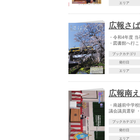
エリア
広報さばえ
・令和4年度 
・図書館へ行こう 
ブックカテゴリ
発行日
エリア
広報南え
・南越前中学校
議会議員選挙 
ブックカテゴリ
発行日
エリア