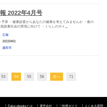
 2022年4月号
の 予算 ・健康診査からあなたの健康を考えてみませんか ・春の
・脱炭素社会の実現に向けて ・くらしのガイ
...
広報
20220401
越前市
53
54
55
56
次へ
71
Fukui ebooksとは
運営会社
ご利用ガイド
よくある質問