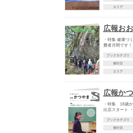
エリア
広報おおの
・特集 健康づ
費者月間です！
ブックカテゴリ
発行日
エリア
広報かつ
・特集 18歳
出店スタート ・
ブックカテゴリ
発行日