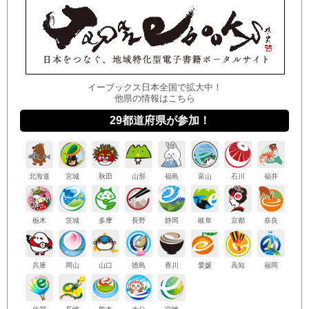
イーブックス日本全国で拡大中！
他県の情報はこちら
29都道府県が参加！
北海
道
宮城
秋田
山形
福島
富山
石川
福井
栃木
茨城
多摩
長野
静岡
岐阜
京都
奈良
兵庫
岡山
山口
徳島
香川
愛媛
高知
福岡